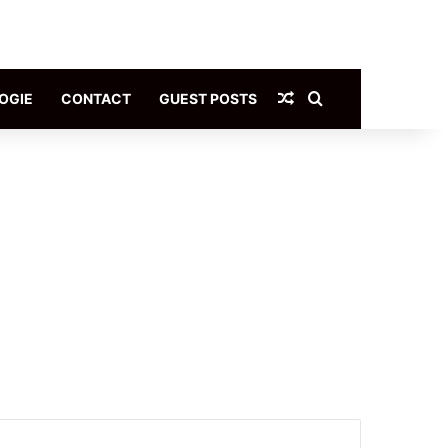
Article Aléatoire
Rechercher
OGIE
CONTACT
GUEST POSTS