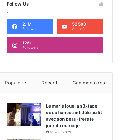
Follow Us
2.1M
52 500
Followers
Abonnés
126k
Followers
Populaire
Récent
Commentaires
Le marié joue la s3xtape
de sa fiancée infidèle au lit
avec son beau-frère le
jour du mariage
10 août 2022