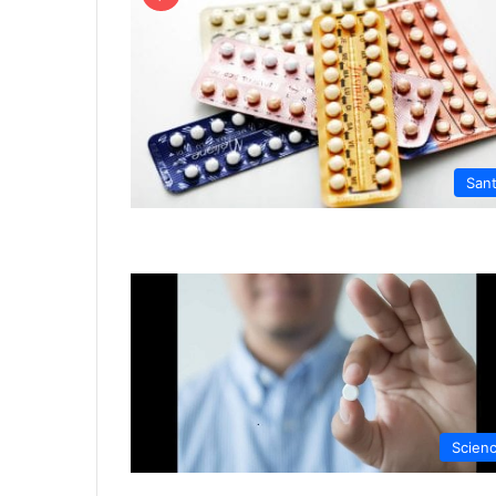
San
Scien