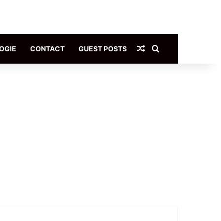
Article Aléatoire
Rechercher
OGIE
CONTACT
GUEST POSTS