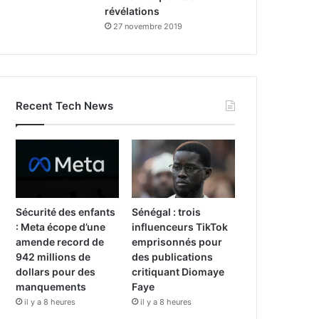
révélations
27 novembre 2019
Recent Tech News
Sécurité des enfants
Sénégal : trois
: Meta écope d’une
influenceurs TikTok
amende record de
emprisonnés pour
942 millions de
des publications
dollars pour des
critiquant Diomaye
manquements
Faye
il y a 8 heures
il y a 8 heures