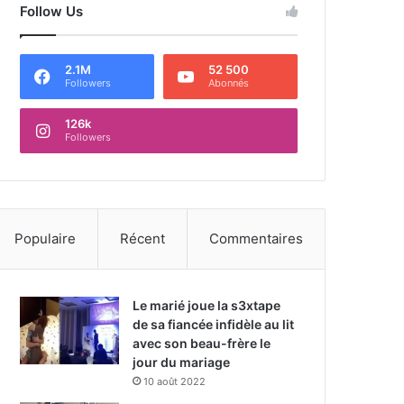
Follow Us
2.1M
52 500
Followers
Abonnés
126k
Followers
Populaire
Récent
Commentaires
Le marié joue la s3xtape
de sa fiancée infidèle au lit
avec son beau-frère le
jour du mariage
10 août 2022