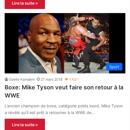
Lire la suite »
Sport
Gaelle Kamdem
27 mars 2018
1 407
Boxe: Mike Tyson veut faire son retour à la
WWE
L’ancien champion de boxe, catégorie poids lourd, Mike Tyson
a révélé qu’il est prêt à retourner à la WWE de…
Lire la suite »