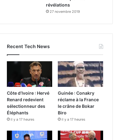
révélations
27 novembre 2019
Recent Tech News
Côte d’Ivoire : Hervé
Guinée : Conakry
Renard redevient
réclame à la France
sélectionneur des
le crâne de Bokar
Éléphants
Biro
il y a 17 heures
il y a 17 heures