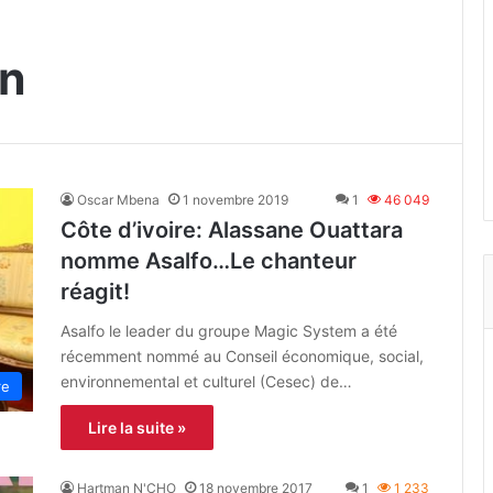
en
Oscar Mbena
1 novembre 2019
1
46 049
Côte d’ivoire: Alassane Ouattara
nomme Asalfo…Le chanteur
réagit!
Asalfo le leader du groupe Magic System a été
récemment nommé au Conseil économique, social,
environnemental et culturel (Cesec) de…
re
Lire la suite »
Hartman N'CHO
18 novembre 2017
1
1 233