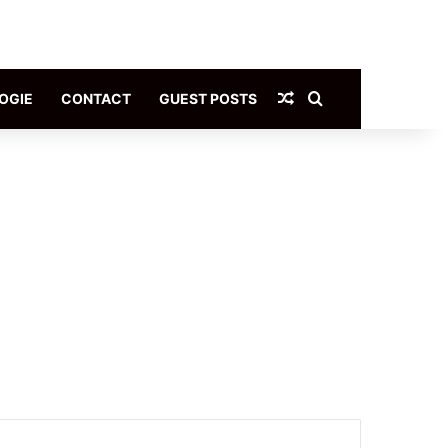
Article Aléatoire
Rechercher
OGIE
CONTACT
GUEST POSTS