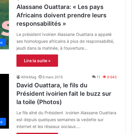
Alassane Ouattara: « Les pays
Africains doivent prendre leurs
responsabilités »
Le président Ivoirien Alassane Ouattara a appelé
ses homologues africains à plus de responsabilité,
re
jeudi dans la matinée, à l’ouverture…
Lire la suite »
AfrikMag
6 mars 2015
11
9 945
David Ouattara, le fils du
Président ivoirien fait le buzz sur
la toile (Photos)
Le fils aîné du Président ivoirien Alassane Ouattara
est depuis quelques semaines la vedette sur
ue
internet et les réseaux sociaux.…