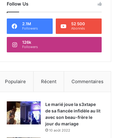
Follow Us
2.1M
52 500
Followers
Abonnés
126k
Followers
Populaire
Récent
Commentaires
Le marié joue la s3xtape
de sa fiancée infidèle au lit
avec son beau-frère le
jour du mariage
10 août 2022