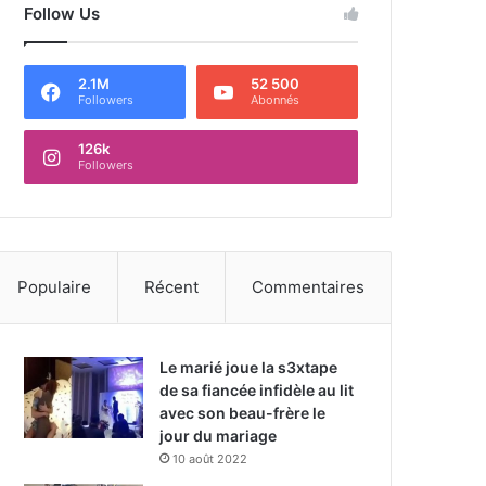
Follow Us
2.1M
52 500
Followers
Abonnés
126k
Followers
Populaire
Récent
Commentaires
Le marié joue la s3xtape
de sa fiancée infidèle au lit
avec son beau-frère le
jour du mariage
10 août 2022