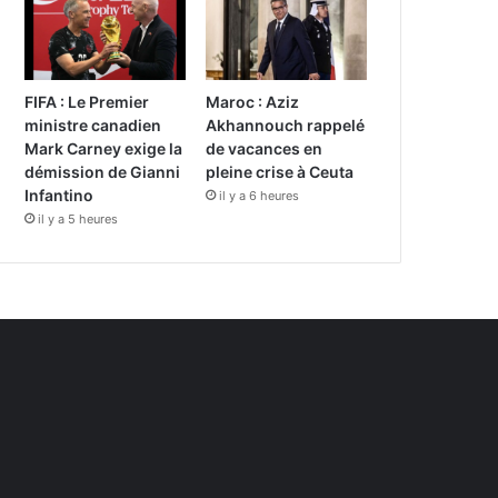
FIFA : Le Premier
Maroc : Aziz
ministre canadien
Akhannouch rappelé
Mark Carney exige la
de vacances en
démission de Gianni
pleine crise à Ceuta
Infantino
il y a 6 heures
il y a 5 heures