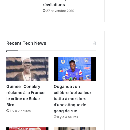
révélations
27 novembre 2019
Recent Tech News
Guinée : Conakry
Ouganda : un
réclame à la France
célèbre footballeur
le crâne de Bokar
battu à mort lors
Biro
d’une attaque de
gang de rue
il y a 2 heures
il y a 4 heures