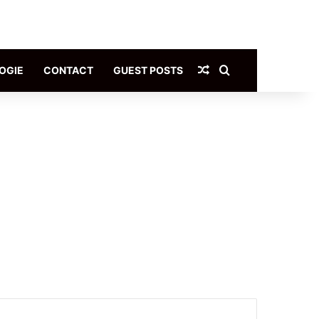
Article Aléatoire
Rechercher
OGIE
CONTACT
GUEST POSTS