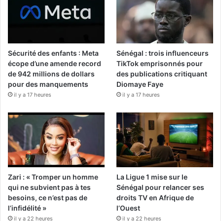
Sécurité des enfants : Meta
Sénégal : trois influenceurs
écope d’une amende record
TikTok emprisonnés pour
de 942 millions de dollars
des publications critiquant
pour des manquements
Diomaye Faye
il y a 17 heures
il y a 17 heures
Zari : « Tromper un homme
La Ligue 1 mise sur le
qui ne subvient pas à tes
Sénégal pour relancer ses
besoins, ce n’est pas de
droits TV en Afrique de
l’infidélité »
l’Ouest
il y a 22 heures
il y a 22 heures