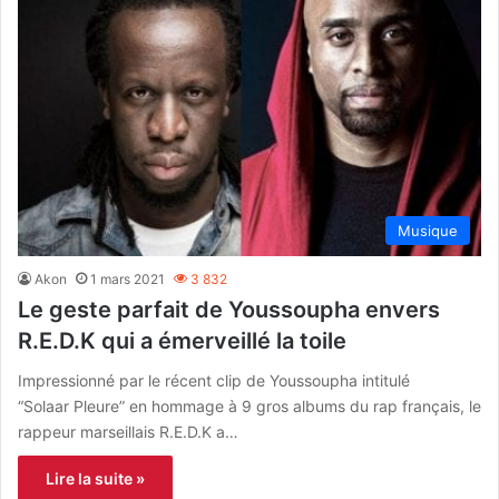
Musique
Akon
1 mars 2021
3 832
Le geste parfait de Youssoupha envers
R.E.D.K qui a émerveillé la toile
Impressionné par le récent clip de Youssoupha intitulé
“Solaar Pleure” en hommage à 9 gros albums du rap français, le
rappeur marseillais R.E.D.K a…
Lire la suite »