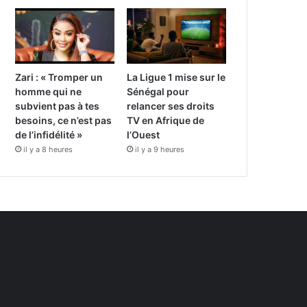
Zari : « Tromper un
La Ligue 1 mise sur le
homme qui ne
Sénégal pour
subvient pas à tes
relancer ses droits
besoins, ce n’est pas
TV en Afrique de
de l’infidélité »
l’Ouest
il y a 8 heures
il y a 9 heures