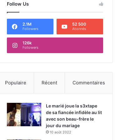
Follow Us
2.1M
52 500
Followers
Abonnés
126k
Followers
Populaire
Récent
Commentaires
Le marié joue la s3xtape
de sa fiancée infidèle au lit
avec son beau-frère le
jour du mariage
10 août 2022