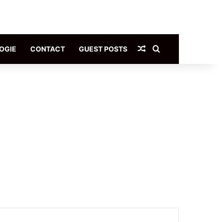
Article Aléatoire
Rechercher
OGIE
CONTACT
GUEST POSTS