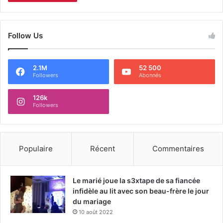
Follow Us
2.1M
52 500
Followers
Abonnés
126k
Followers
Populaire
Récent
Commentaires
Le marié joue la s3xtape de sa fiancée
infidèle au lit avec son beau-frère le jour
du mariage
10 août 2022