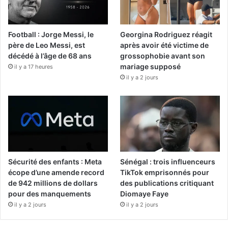
Football : Jorge Messi, le
Georgina Rodriguez réagit
père de Leo Messi, est
après avoir été victime de
décédé à l’âge de 68 ans
grossophobie avant son
mariage supposé
il y a 17 heures
il y a 2 jours
Sécurité des enfants : Meta
Sénégal : trois influenceurs
écope d’une amende record
TikTok emprisonnés pour
de 942 millions de dollars
des publications critiquant
pour des manquements
Diomaye Faye
il y a 2 jours
il y a 2 jours