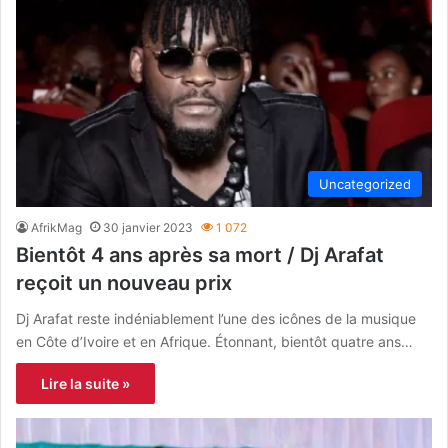
Uncategorized
AfrikMag
30 janvier 2023
1 072
Bientôt 4 ans après sa mort / Dj Arafat
reçoit un nouveau prix
Dj Arafat reste indéniablement l’une des icônes de la musique
en Côte d’Ivoire et en Afrique. Étonnant, bientôt quatre ans…
Lire la suite »