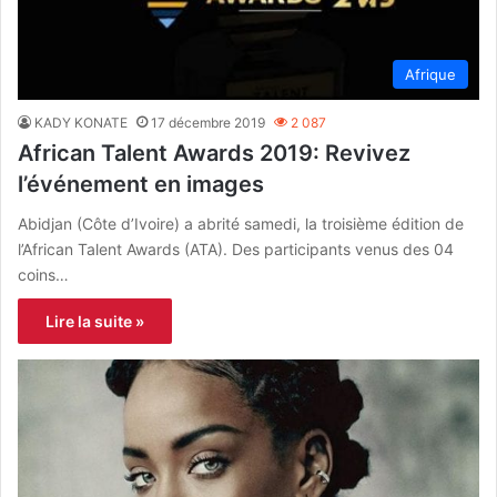
Afrique
KADY KONATE
17 décembre 2019
2 087
African Talent Awards 2019: Revivez
l’événement en images
Abidjan (Côte d’Ivoire) a abrité samedi, la troisième édition de
l’African Talent Awards (ATA). Des participants venus des 04
coins…
Lire la suite »