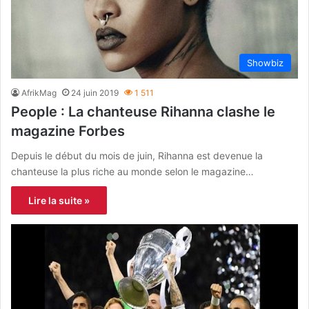
Showbiz
AfrikMag
24 juin 2019
1 511
People : La chanteuse Rihanna clashe le
magazine Forbes
Depuis le début du mois de juin, Rihanna est devenue la
chanteuse la plus riche au monde selon le magazine…
Lire la suite »