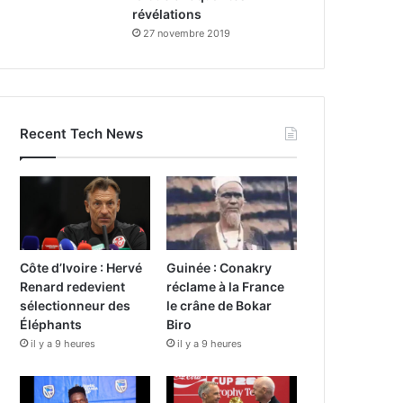
révélations
27 novembre 2019
Recent Tech News
Côte d’Ivoire : Hervé
Guinée : Conakry
Renard redevient
réclame à la France
sélectionneur des
le crâne de Bokar
Éléphants
Biro
il y a 9 heures
il y a 9 heures