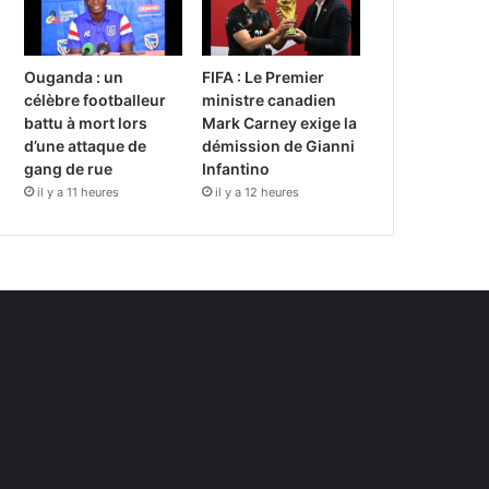
Ouganda : un
FIFA : Le Premier
célèbre footballeur
ministre canadien
battu à mort lors
Mark Carney exige la
d’une attaque de
démission de Gianni
gang de rue
Infantino
il y a 11 heures
il y a 12 heures