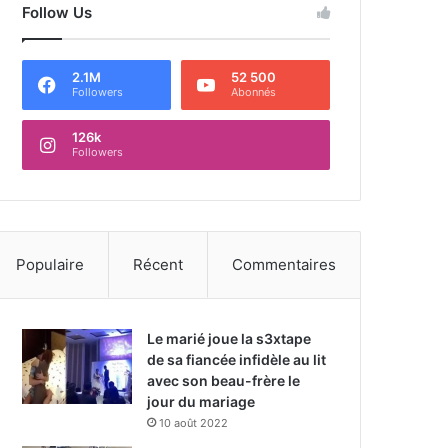
Follow Us
2.1M
52 500
Followers
Abonnés
126k
Followers
Populaire
Récent
Commentaires
Le marié joue la s3xtape
de sa fiancée infidèle au lit
avec son beau-frère le
jour du mariage
10 août 2022