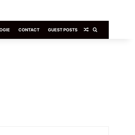
Article Aléatoire
Rechercher
OGIE
CONTACT
GUEST POSTS