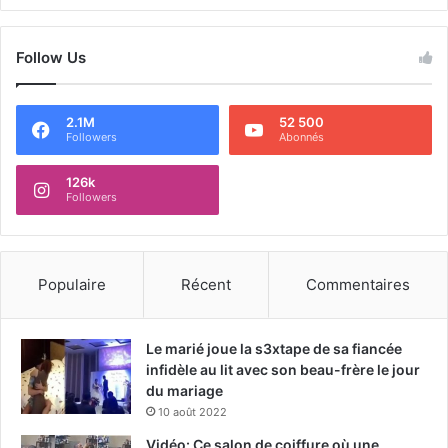
Follow Us
2.1M
52 500
Followers
Abonnés
126k
Followers
Populaire
Récent
Commentaires
Le marié joue la s3xtape de sa fiancée
infidèle au lit avec son beau-frère le jour
du mariage
10 août 2022
Vidéo: Ce salon de coiffure où une