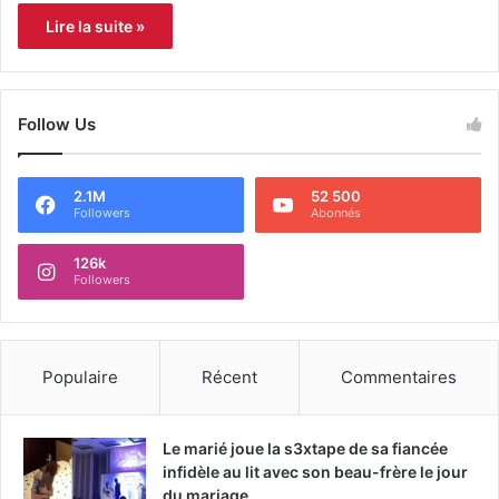
Lire la suite »
Follow Us
2.1M
52 500
Followers
Abonnés
126k
Followers
Populaire
Récent
Commentaires
Le marié joue la s3xtape de sa fiancée
infidèle au lit avec son beau-frère le jour
du mariage