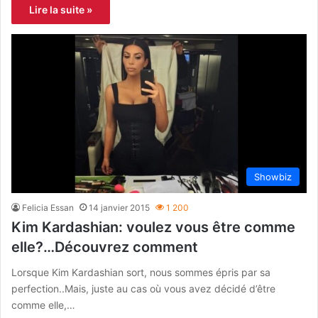
Lire la suite »
Showbiz
Felicia Essan
14 janvier 2015
1 200
Kim Kardashian: voulez vous être comme
elle?…Découvrez comment
Lorsque Kim Kardashian sort, nous sommes épris par sa
perfection..Mais, juste au cas où vous avez décidé d’être
comme elle,…