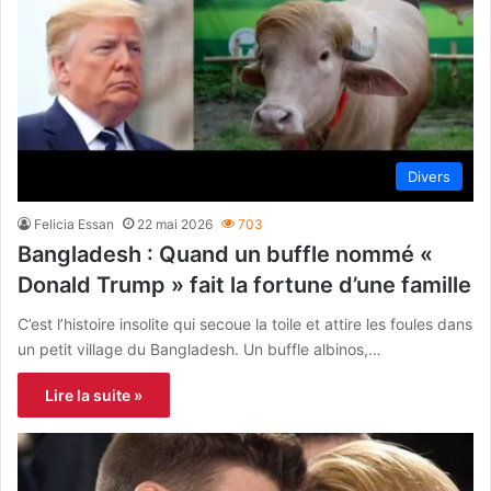
Divers
Felicia Essan
22 mai 2026
703
Bangladesh : Quand un buffle nommé «
Donald Trump » fait la fortune d’une famille
C’est l’histoire insolite qui secoue la toile et attire les foules dans
un petit village du Bangladesh. Un buffle albinos,…
Lire la suite »