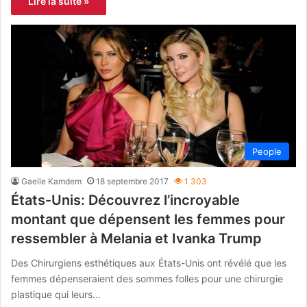
Lire la suite »
People
Gaelle Kamdem
18 septembre 2017
1 303
États-Unis: Découvrez l’incroyable
montant que dépensent les femmes pour
ressembler à Melania et Ivanka Trump
Des Chirurgiens esthétiques aux États-Unis ont révélé que les
femmes dépenseraient des sommes folles pour une chirurgie
plastique qui leurs…