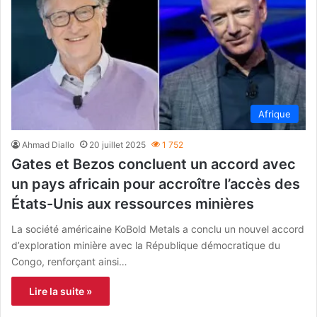
Afrique
Ahmad Diallo
20 juillet 2025
1 752
Gates et Bezos concluent un accord avec
un pays africain pour accroître l’accès des
États-Unis aux ressources minières
La société américaine KoBold Metals a conclu un nouvel accord
d’exploration minière avec la République démocratique du
Congo, renforçant ainsi…
Lire la suite »