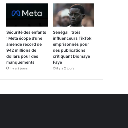
Sécurité des enfants
Sénégal : trois
: Meta écope d’une
influenceurs TikTok
amende record de
emprisonnés pour
942 millions de
des publications
dollars pour des
critiquant Diomaye
manquements
Faye
il y a 2 jours
il y a 2 jours