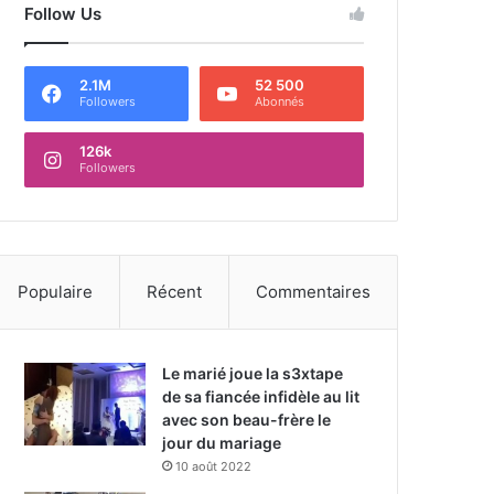
Follow Us
2.1M
52 500
Followers
Abonnés
126k
Followers
Populaire
Récent
Commentaires
Le marié joue la s3xtape
de sa fiancée infidèle au lit
avec son beau-frère le
jour du mariage
10 août 2022