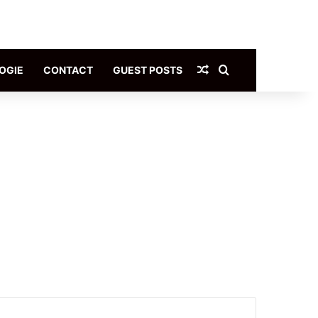
Article Aléatoire
Rechercher
OGIE
CONTACT
GUEST POSTS