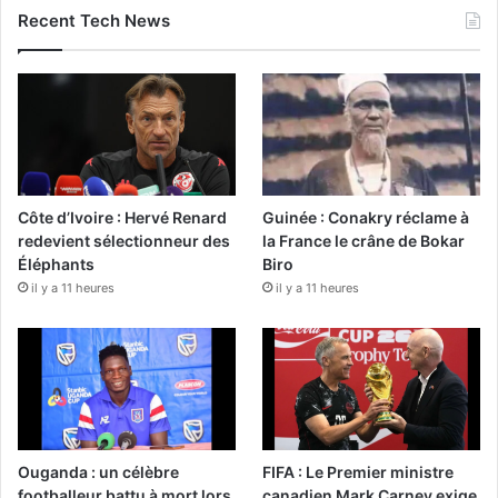
Recent Tech News
Côte d’Ivoire : Hervé Renard
Guinée : Conakry réclame à
redevient sélectionneur des
la France le crâne de Bokar
Éléphants
Biro
il y a 11 heures
il y a 11 heures
Ouganda : un célèbre
FIFA : Le Premier ministre
footballeur battu à mort lors
canadien Mark Carney exige