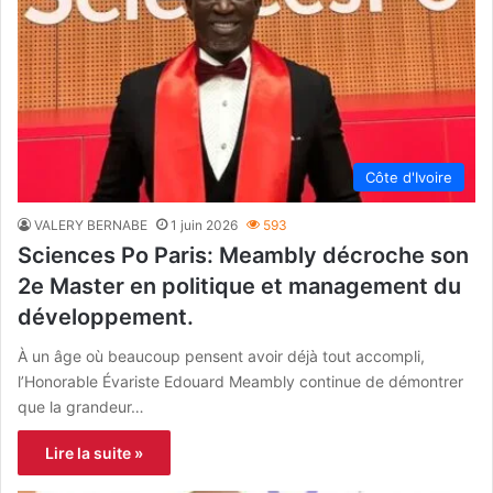
Côte d'Ivoire
VALERY BERNABE
1 juin 2026
593
Sciences Po Paris: Meambly décroche son
2e Master en politique et management du
développement.
À un âge où beaucoup pensent avoir déjà tout accompli,
l’Honorable Évariste Edouard Meambly continue de démontrer
que la grandeur…
Lire la suite »