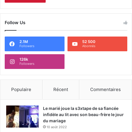
Follow Us
2.1M
52 500
Followers
Abonnés
126k
Followers
Populaire
Récent
Commentaires
Le marié joue la s3xtape de sa fiancée
infidèle au lit avec son beau-frère le jour
du mariage
10 août 2022