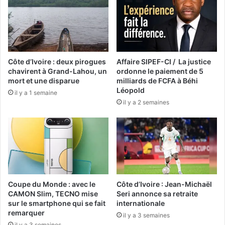
Côte d’Ivoire : deux pirogues
Affaire SIPEF-CI / La justice
chavirent à Grand-Lahou, un
ordonne le paiement de 5
mort et une disparue
milliards de FCFA à Béhi
Léopold
il y a 1 semaine
il y a 2 semaines
Coupe du Monde : avec le
Côte d’Ivoire : Jean-Michaël
CAMON Slim, TECNO mise
Seri annonce sa retraite
sur le smartphone qui se fait
internationale
remarquer
il y a 3 semaines
il y a 3 semaines