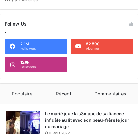
Follow Us
2.1M
52 500
Followers
Abonnés
126k
Followers
Populaire
Récent
Commentaires
Le marié joue la s3xtape de sa fiancée
infidèle au lit avec son beau-frère le jour
du mariage
10 août 2022