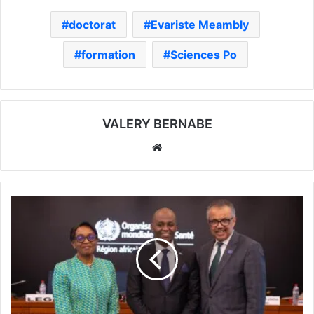
doctorat
Evariste Meambly
formation
Sciences Po
VALERY BERNABE
Website