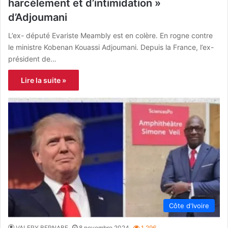
harcèlement et d’intimidation »
d’Adjoumani
L’ex- député Evariste Meambly est en colère. En rogne contre
le ministre Kobenan Kouassi Adjoumani. Depuis la France, l’ex-
président de…
Lire la suite »
Côte d'Ivoire
VALERY BERNABE
8 novembre 2024
1 296