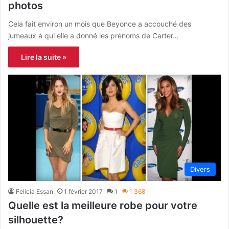
photos
Cela fait environ un mois que Beyonce a accouché des
jumeaux à qui elle a donné les prénoms de Carter…
Lire la suite »
Divers
Felicia Essan
1 février 2017
1
1 368
Quelle est la meilleure robe pour votre
silhouette?