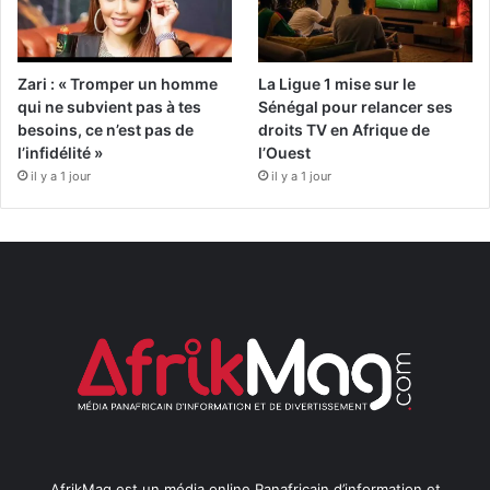
Zari : « Tromper un homme
La Ligue 1 mise sur le
qui ne subvient pas à tes
Sénégal pour relancer ses
besoins, ce n’est pas de
droits TV en Afrique de
l’infidélité »
l’Ouest
il y a 1 jour
il y a 1 jour
AfrikMag est un média online Panafricain d’information et