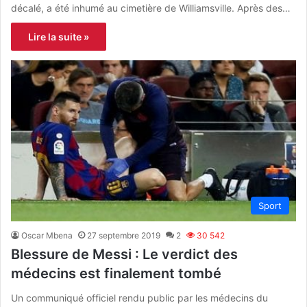
décalé, a été inhumé au cimetière de Williamsville. Après des…
Lire la suite »
Sport
Oscar Mbena
27 septembre 2019
2
30 542
Blessure de Messi : Le verdict des
médecins est finalement tombé
Un communiqué officiel rendu public par les médecins du