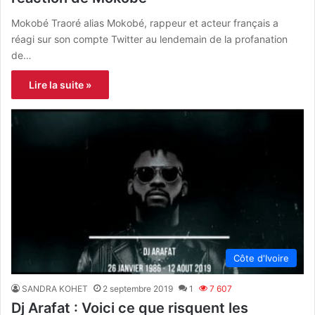
Mokobé Traoré alias Mokobé, rappeur et acteur français a
réagi sur son compte Twitter au lendemain de la profanation
de…
Lire la suite »
Côte d'Ivoire
SANDRA KOHET
2 septembre 2019
1
7 607
Dj Arafat : Voici ce que risquent les