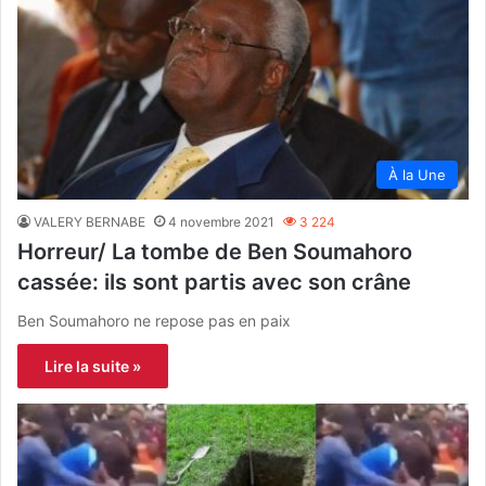
À la Une
VALERY BERNABE
4 novembre 2021
3 224
Horreur/ La tombe de Ben Soumahoro
cassée: ils sont partis avec son crâne
Ben Soumahoro ne repose pas en paix
Lire la suite »