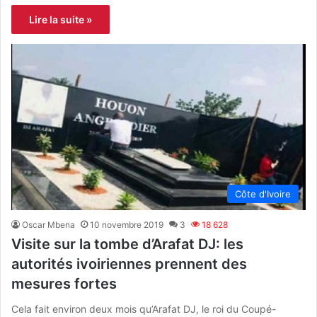
Lire la suite »
Côte d'Ivoire
Oscar Mbena
10 novembre 2019
3
18 628
Visite sur la tombe d’Arafat DJ: les
autorités ivoiriennes prennent des
mesures fortes
Cela fait environ deux mois qu’Arafat DJ, le roi du Coupé-