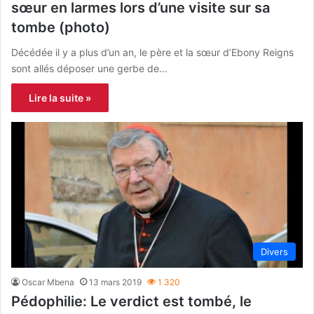
sœur en larmes lors d’une visite sur sa
tombe (photo)
Décédée il y a plus d’un an, le père et la sœur d’Ebony Reigns
sont allés déposer une gerbe de…
Lire la suite »
Divers
Oscar Mbena
13 mars 2019
1 320
Pédophilie: Le verdict est tombé, le