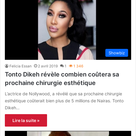
Showbiz
Felicia Essan
2 avril 2019
1
1 346
Tonto Dikeh révèle combien coûtera sa
prochaine chirurgie esthétique
L’actrice de Nollywood, a révélé que sa prochaine chirurgie
esthétique coûterait bien plus de 5 millions de Nairas. Tonto
Dikeh…
Lire la suite »