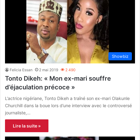
Showbiz
Felicia Essan
2 mai 2019
2 490
Tonto Dikeh: « Mon ex-mari souffre
d’éjaculation précoce »
L’actrice nigériane, Tonto Dikeh a traîné son ex-mari Olakunle
Churchill dans la boue lors d’une interview avec le controversé
journaliste,…
Lire la suite »