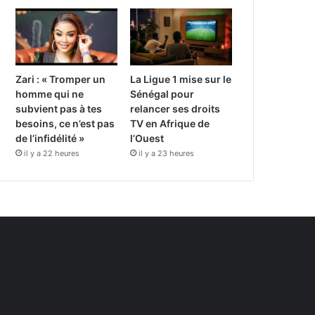
Zari : « Tromper un
La Ligue 1 mise sur le
homme qui ne
Sénégal pour
subvient pas à tes
relancer ses droits
besoins, ce n’est pas
TV en Afrique de
de l’infidélité »
l’Ouest
il y a 22 heures
il y a 23 heures