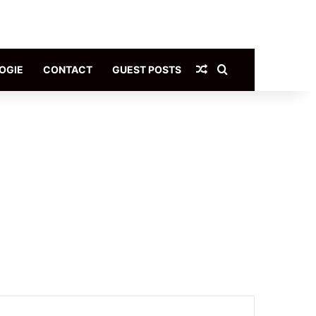
Article Aléatoire
Rechercher
OGIE
CONTACT
GUEST POSTS