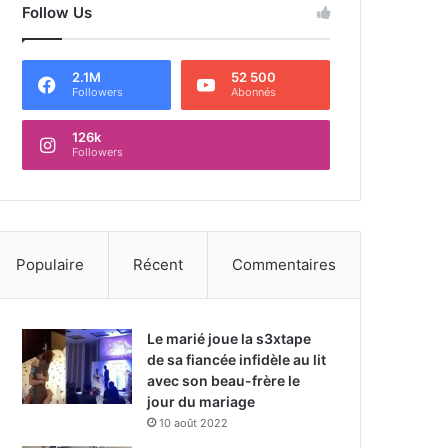
Follow Us
2.1M
52 500
Followers
Abonnés
126k
Followers
Populaire
Récent
Commentaires
Le marié joue la s3xtape
de sa fiancée infidèle au lit
avec son beau-frère le
jour du mariage
10 août 2022