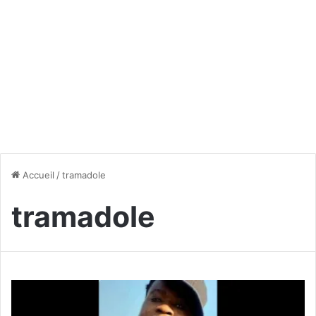
Accueil
/
tramadole
tramadole