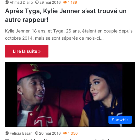
Ahmad Diallo
29 mai 2016
1 189
Après Tyga, Kylie Jenner s’est trouvé un
autre rappeur!
Kylie Jenner, 18 ans, et Tyga, 26 ans, étaient en couple depuis
octobre 2014, mais se sont séparés ce mois-ci…
Lire la suite »
Showbiz
Felicia Essan
20 mai 2016
1 350