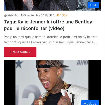
USA
AfrikMag
5 septembre 2016
2
1 334
Tyga: Kylie Jenner lui offre une Bentley
pour le réconforter (video)
Pas plus tard que le samedi dernier, le petit-ami de Kylie s’est
fait confisquer sa Ferrari par un huissier. Kylie Jenner, face…
Lire la suite »
Musique