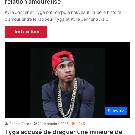
relation amoureuse
Kylie Jenner et Tyga ont rompu à nouveau! La belle histoire
d’amour entre le rappeur Tyga et Kylie Jenner aura…
Lire la suite »
Showbiz
Felicia Essan
21 décembre 2015
1 245
Tyga accusé de draguer une mineure de