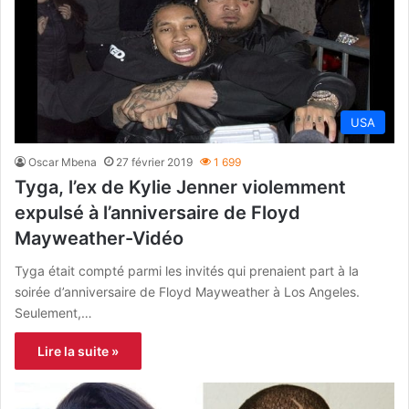
USA
Oscar Mbena
27 février 2019
1 699
Tyga, l’ex de Kylie Jenner violemment
expulsé à l’anniversaire de Floyd
Mayweather-Vidéo
Tyga était compté parmi les invités qui prenaient part à la
soirée d’anniversaire de Floyd Mayweather à Los Angeles.
Seulement,…
Lire la suite »