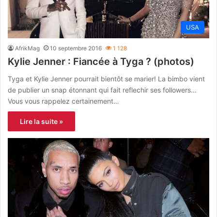
USA
AfrikMag
10 septembre 2016
1 128
Kylie Jenner : Fiancée à Tyga ? (photos)
Tyga et Kylie Jenner pourrait bientôt se marier! La bimbo vient
de publier un snap étonnant qui fait reflechir ses followers…
Vous vous rappelez certainement…
Lire la suite »