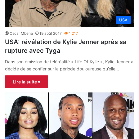
USA
Oscar Mbena
19 août 2017
1 217
USA: révélation de Kylie Jenner après sa
rupture avec Tyga
Dans son émission de téléréalité « Life Of Kylie », Kylie Jenner a
décidé de se confier sur la période douloureuse qu’elle…
Lire la suite »