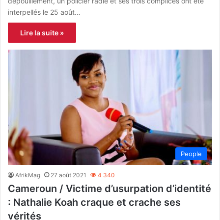
dépouillement, un policier radié et ses trois complices ont été
interpellés le 25 août…
Lire la suite »
People
AfrikMag
27 août 2021
4 340
Cameroun / Victime d’usurpation d’identité
: Nathalie Koah craque et crache ses
vérités