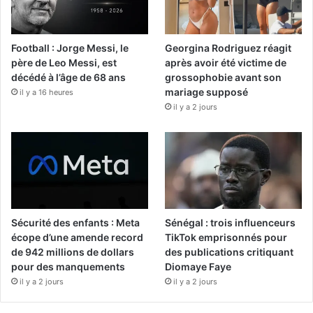
Football : Jorge Messi, le
Georgina Rodriguez réagit
père de Leo Messi, est
après avoir été victime de
décédé à l’âge de 68 ans
grossophobie avant son
mariage supposé
il y a 16 heures
il y a 2 jours
Sécurité des enfants : Meta
Sénégal : trois influenceurs
écope d’une amende record
TikTok emprisonnés pour
de 942 millions de dollars
des publications critiquant
pour des manquements
Diomaye Faye
il y a 2 jours
il y a 2 jours