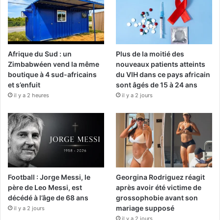
Afrique du Sud : un
Plus de la moitié des
Zimbabwéen vend la même
nouveaux patients atteints
boutique à 4 sud-africains
du VIH dans ce pays africain
et s’enfuit
sont âgés de 15 à 24 ans
il y a 2 heures
il y a 2 jours
Football : Jorge Messi, le
Georgina Rodriguez réagit
père de Leo Messi, est
après avoir été victime de
décédé à l’âge de 68 ans
grossophobie avant son
mariage supposé
il y a 2 jours
il y a 2 jours