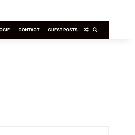
Article Aléatoire
Rechercher
OGIE
CONTACT
GUEST POSTS