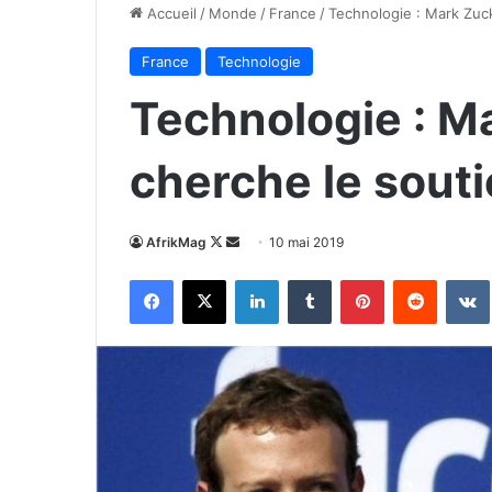
Accueil
/
Monde
/
France
/
Technologie : Mark Zuc
France
Technologie
Technologie : M
cherche le souti
Follow
Envoyer
AfrikMag
10 mai 2019
on
un
Facebook
X
Linkedin
Tumblr
Pinterest
Reddit
X
courriel