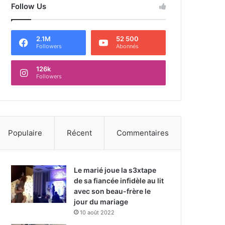
Follow Us
2.1M
52 500
Followers
Abonnés
126k
Followers
Populaire
Récent
Commentaires
Le marié joue la s3xtape
de sa fiancée infidèle au lit
avec son beau-frère le
jour du mariage
10 août 2022