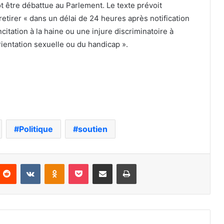
ôt être débattue au Parlement. Le texte prévoit
tirer « dans un délai de 24 heures après notification
tation à la haine ou une injure discriminatoire à
’orientation sexuelle ou du handicap ».
Politique
soutien
nterest
Reddit
VKontakte
Odnoklassniki
Pocket
Partager par email
Imprimer