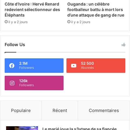
Côte d’Ivoire : Hervé Renard
Ouganda : un célèbre
redevient sélectionneur des
footballeur battu à mort lors
Éléphants
d’une attaque de gang de rue
il y a 2 jours
il y a 2 jours
Follow Us
2.1M
52 500
Followers
Abonnés
126k
Followers
Populaire
Récent
Commentaires
Le marié joue la s3xtape de sa fiancée