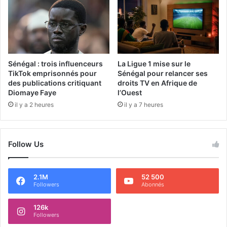
Sénégal : trois influenceurs
La Ligue 1 mise sur le
TikTok emprisonnés pour
Sénégal pour relancer ses
des publications critiquant
droits TV en Afrique de
Diomaye Faye
l’Ouest
il y a 2 heures
il y a 7 heures
Follow Us
2.1M
52 500
Followers
Abonnés
126k
Followers