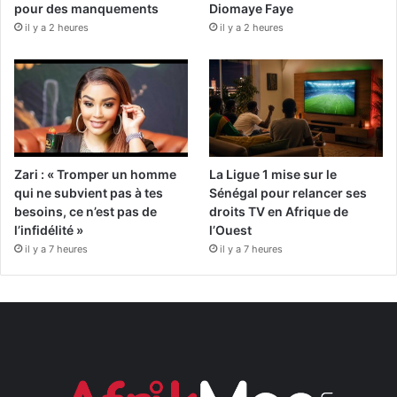
pour des manquements
Diomaye Faye
il y a 2 heures
il y a 2 heures
Zari : « Tromper un homme
La Ligue 1 mise sur le
qui ne subvient pas à tes
Sénégal pour relancer ses
besoins, ce n’est pas de
droits TV en Afrique de
l’infidélité »
l’Ouest
il y a 7 heures
il y a 7 heures