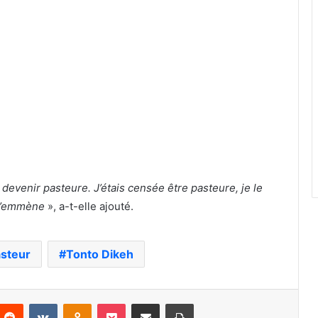
ait devenir pasteure. J’étais censée être pasteure, je le
 m’emmène
», a-t-elle ajouté.
steur
Tonto Dikeh
nterest
Reddit
VKontakte
Odnoklassniki
Pocket
Partager par email
Imprimer