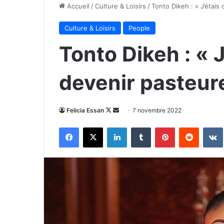
Accueil
/
Culture & Loisirs
/
Tonto Dikeh : « J’étais
Culture & Loisirs
People
Tonto Dikeh : « 
devenir pasteure
Follow
Envoyer
Felicia Essan
7 novembre 2022
on
un
Facebook
X
Linkedin
Tumblr
Pinterest
Reddit
X
courriel