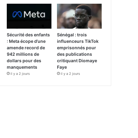
Sécurité des enfants
Sénégal : trois
: Meta écope d’une
influenceurs TikTok
amende record de
emprisonnés pour
942 millions de
des publications
dollars pour des
critiquant Diomaye
manquements
Faye
il y a 2 jours
il y a 2 jours