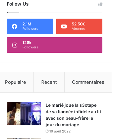
Follow Us
2.1M
52 500
Followers
Abonnés
126k
Followers
Populaire
Récent
Commentaires
Le marié joue la s3xtape
de sa fiancée infidèle au lit
avec son beau-frère le
jour du mariage
10 août 2022