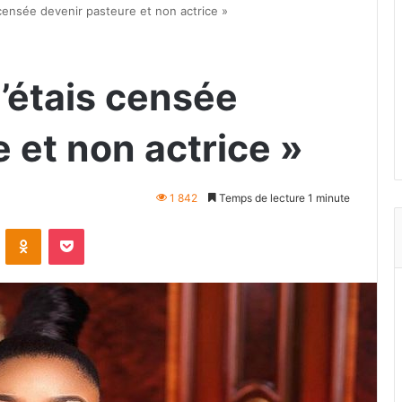
 censée devenir pasteure et non actrice »
J’étais censée
 et non actrice »
1 842
Temps de lecture 1 minute
VKontakte
Odnoklassniki
Pocket