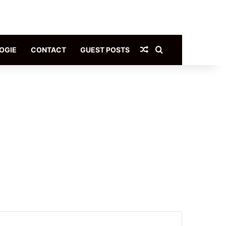
Article Aléatoire
Rechercher
OGIE
CONTACT
GUEST POSTS