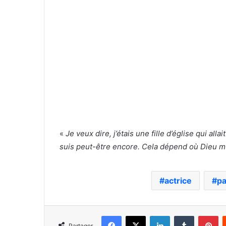
«
Je veux dire, j’étais une fille d’église qui all
suis peut-être encore. Cela dépend où Dieu
actrice
pa
Facebook
X
Linkedin
Tumblr
Pi
Partager