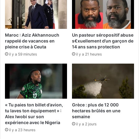
Maroc : Aziz Akhannouch
Un pasteur séropositif abuse
rappelé de vacances en
s€xuellement d’un garçon de
pleine crise à Ceuta
14 ans sans protection
il y a 59 minutes
il y a 21 heures
« Tu paies ton billet d’avion,
Grèce : plus de 12 000
tu laves ton équipement » :
hectares brûlés en une
Alex Iwobi sur son
semaine
expérience avec le Nigeria
il y a 2 jours
il y a 23 heures