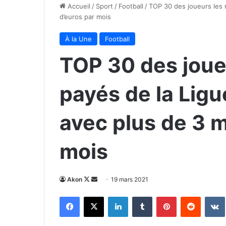
Accueil
/
Sport
/
Football
/
TOP 30 des joueurs les m
d’euros par mois
À la Une
Football
TOP 30 des joue
payés de la Ligu
avec plus de 3 m
mois
Follow
Envoyer
Akon
19 mars 2021
on
un
Facebook
X
Linkedin
Tumblr
Pinterest
Reddit
X
courriel