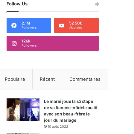
Follow Us
2.1M
52 500
Followers
Abonnés
126k
Followers
Populaire
Récent
Commentaires
Le marié joue la s3xtape
de sa fiancée infidèle au lit
avec son beau-frère le
jour du mariage
10 août 2022