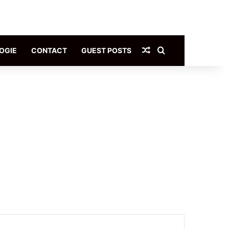
Article Aléatoire
Rechercher
OGIE
CONTACT
GUEST POSTS