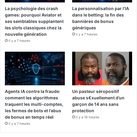
La psychologie des crash
La personnalisation par l’IA
games: pourquoi Aviator et
dans le betting: la fin des
ses semblables supplantent
bannières de bonus
les slots classiques chez la
génériques
nouvelle génération
il y a 7 heures
il y a 7 heures
Agents IA contre la fraude:
Un pasteur séropositif
comment les algorithmes
abuse s€xuellement d’un
traquent les multi-comptes,
garçon de 14 ans sans
les fermes de bots et l’abus
protection
de bonus en temps réel
il y a 16 heures
il y a 7 heures