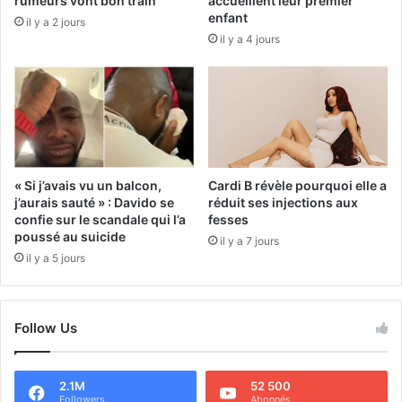
rumeurs vont bon train
accueillent leur premier
enfant
il y a 2 jours
il y a 4 jours
« Si j’avais vu un balcon,
Cardi B révèle pourquoi elle a
j’aurais sauté » : Davido se
réduit ses injections aux
confie sur le scandale qui l’a
fesses
poussé au suicide
il y a 7 jours
il y a 5 jours
Follow Us
2.1M
52 500
Followers
Abonnés