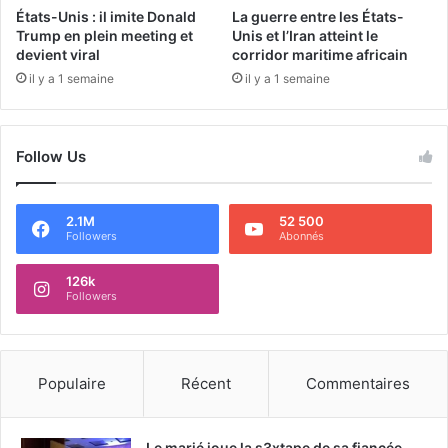
États-Unis : il imite Donald
La guerre entre les États-
Trump en plein meeting et
Unis et l’Iran atteint le
devient viral
corridor maritime africain
il y a 1 semaine
il y a 1 semaine
Follow Us
2.1M
52 500
Followers
Abonnés
126k
Followers
Populaire
Récent
Commentaires
Le marié joue la s3xtape de sa fiancée