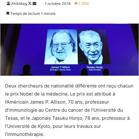
Follow
Envoyer
AfrikMag
1 octobre 2018
1 300
on
un
Temps de lecture 1 minute
X
courriel
Deux chercheurs de nationalité différente ont reçu chacun
le prix Nobel de la médecine. Le prix est attribué à
l’Américain James P. Allison, 70 ans, professeur
d’immunologie au Centre du cancer de l’Université du
Texas, et le Japonais Tasuku Honjo, 76 ans, professeur à
l’Université de Kyoto, pour leurs travaux sur
l’immunothérapie.