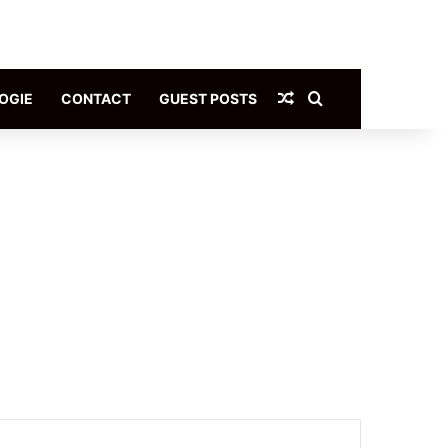
Article Aléatoire
Rechercher
OGIE
CONTACT
GUEST POSTS