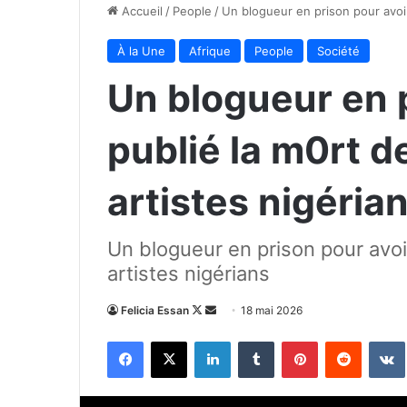
Accueil
/
People
/
Un blogueur en prison pour avoir 
À la Une
Afrique
People
Société
Un blogueur en p
publié la m0rt de
artistes nigéria
Un blogueur en prison pour avoir
artistes nigérians
Follow
Envoyer
Felicia Essan
18 mai 2026
on
un
Facebook
X
Linkedin
Tumblr
Pinterest
Reddit
X
courriel