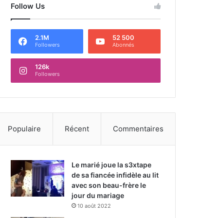
Follow Us
2.1M
52 500
Followers
Abonnés
126k
Followers
Populaire
Récent
Commentaires
Le marié joue la s3xtape
de sa fiancée infidèle au lit
avec son beau-frère le
jour du mariage
10 août 2022