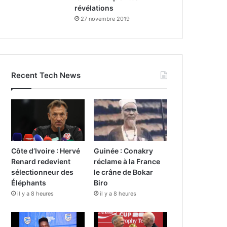
révélations
27 novembre 2019
Recent Tech News
Côte d’Ivoire : Hervé
Guinée : Conakry
Renard redevient
réclame à la France
sélectionneur des
le crâne de Bokar
Éléphants
Biro
il y a 8 heures
il y a 8 heures