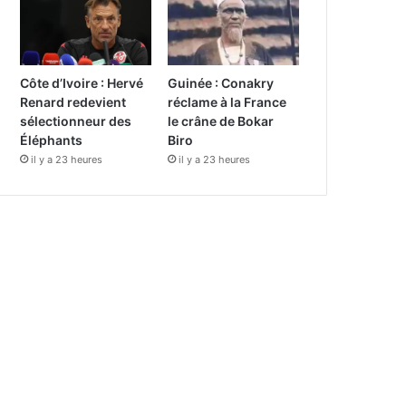
Côte d’Ivoire : Hervé
Guinée : Conakry
Renard redevient
réclame à la France
sélectionneur des
le crâne de Bokar
Éléphants
Biro
il y a 23 heures
il y a 23 heures