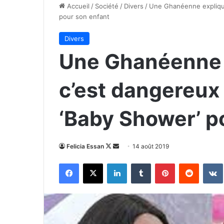
Accueil
/
Société
/
Divers
/
Une Ghanéenne explique
pour son enfant
Divers
Une Ghanéenne 
c’est dangereux
‘Baby Shower’ p
Follow
Envoyer
Felicia Essan
14 août 2019
on
un
Facebook
X
Linkedin
Tumblr
Pinterest
Reddit
X
courriel