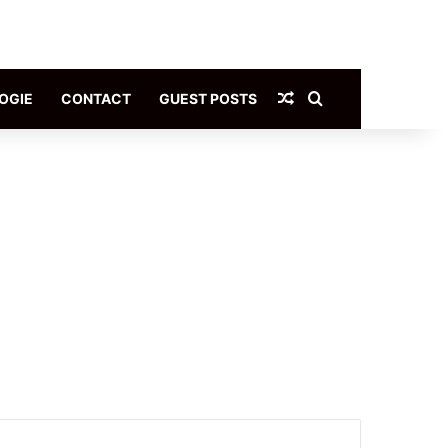
Article Aléatoire
Rechercher
OGIE
CONTACT
GUEST POSTS