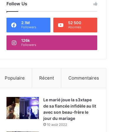
Follow Us
2.1M
52 500
Followers
Abonnés
126k
Followers
Populaire
Récent
Commentaires
Le marié joue la s3xtape
de sa fiancée infidèle au lit
avec son beau-frère le
jour du mariage
10 août 2022