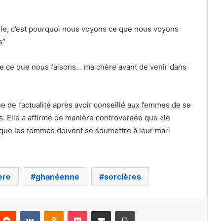
vie, c’est pourquoi nous voyons ce que nous voyons
s”
re ce que nous faisons… ma chère avant de venir dans
ne de l’actualité après avoir conseillé aux femmes de se
. Elle a affirmé de manière controversée que «le
 que les femmes doivent se soumettre à leur mari
ère
ghanéenne
sorcières
nterest
Reddit
VKontakte
Odnoklassniki
Pocket
Partager par email
Imprimer