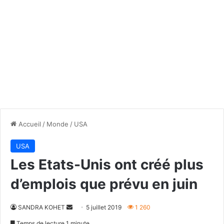
Accueil
/
Monde
/
USA
USA
Les Etats-Unis ont créé plus
d’emplois que prévu en juin
Envoyer
SANDRA KOHET
5 juillet 2019
1 260
un
Temps de lecture 1 minute