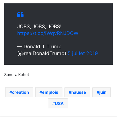
JOBS, JOBS, JOBS!
https://t.co/lWqvRNJDOW
— Donald J. Trump
(@realDonaldTrump)
5 juillet 2019
Sandra Kohet
creation
emplois
hausse
juin
USA