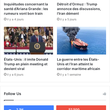
Inquiétudes concernant la
Détroit d’Ormuz : Trump
santé d’Ariana Grande : les
annonce des discussions,
rumeurs vont bon train
l’Iran dément
il y a 4 jours
il y a 5 jours
États-Unis : il imite Donald
La guerre entre les États-
Trump en plein meeting et
Unis et l’Iran atteint le
devient viral
corridor maritime africain
il y a 6 jours
il y a 1 semaine
Follow Us
2.1M
52 500