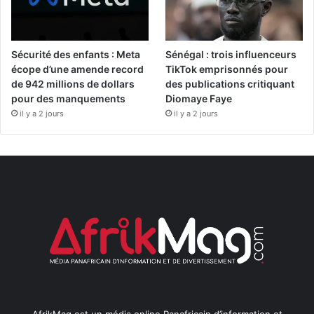
Sécurité des enfants : Meta
Sénégal : trois influenceurs
écope d’une amende record
TikTok emprisonnés pour
de 942 millions de dollars
des publications critiquant
pour des manquements
Diomaye Faye
il y a 2 jours
il y a 2 jours
AfrikMag est un média online Panafricain d’information et