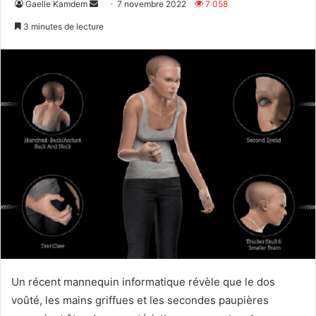
Envoyer
Gaelle Kamdem
7 novembre 2022
7 058
un
3 minutes de lecture
courriel
Un récent mannequin informatique révèle que le dos
voûté, les mains griffues et les secondes paupières