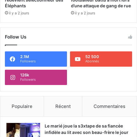
Éléphants
d’une attaque de gang de rue
il y a 2 jours
il y a 2 jours
Follow Us
2.1M
52 500
Followers
Abonnés
126k
Followers
Populaire
Récent
Commentaires
Le marié joue la s3xtape de sa fiancée
infidèle au lit avec son beau-frère le jour