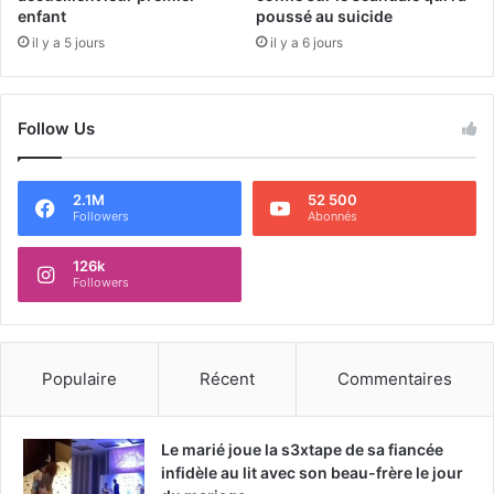
enfant
poussé au suicide
il y a 5 jours
il y a 6 jours
Follow Us
2.1M
52 500
Followers
Abonnés
126k
Followers
Populaire
Récent
Commentaires
Le marié joue la s3xtape de sa fiancée
infidèle au lit avec son beau-frère le jour