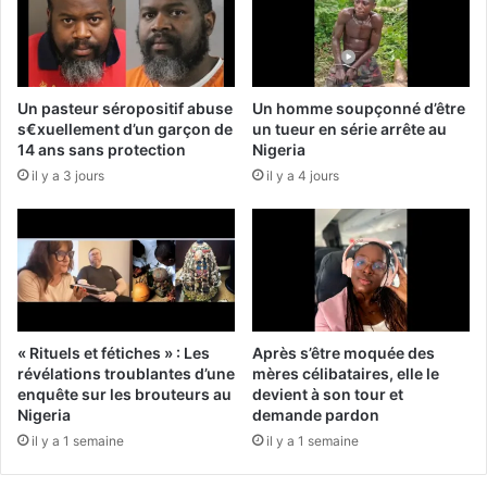
Un pasteur séropositif abuse
Un homme soupçonné d’être
s€xuellement d’un garçon de
un tueur en série arrête au
14 ans sans protection
Nigeria
il y a 3 jours
il y a 4 jours
« Rituels et fétiches » : Les
Après s’être moquée des
révélations troublantes d’une
mères célibataires, elle le
enquête sur les brouteurs au
devient à son tour et
Nigeria
demande pardon
il y a 1 semaine
il y a 1 semaine