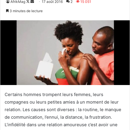
Follow
Envoyer
AfrikMag
17 août 2016
2
15 051
on
un
3 minutes de lecture
X
courriel
Certains hommes trompent leurs femmes, leurs
compagnes ou leurs petites amies à un moment de leur
relation. Les causes sont diverses : la routine, le manque
de communication, l’ennui, la distance, la frustration.
L’infidélité dans une relation amoureuse c’est avoir une