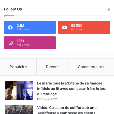
Follow Us
2.1M
52 500
Followers
Abonnés
126k
Followers
Populaire
Récent
Commentaires
Le marié joue la s3xtape de sa fiancée
infidèle au lit avec son beau-frère le jour
du mariage
10 août 2022
Vidéo: Ce salon de coiffure où une
»coiffeuse » embrasse les clients