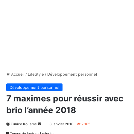
Accueil
/
LifeStyle
/
Développement personnel
Développement personnel
7 maximes pour réussir avec
brio l’année 2018
Envoyer
Eunice Kouamé
3 janvier 2018
2 185
un
Temps de lecture 1 minute