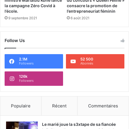
ministre Mariatou Koné lance
du concours « Queen Féline »
la campagne Zéro Covid à
consacre la promotion de
l’école.
l’entrepreneuriat féminin
9 septembre 2021
6 août 2021
Follow Us
2.1M
52 500
Followers
Abonnés
126k
Followers
Populaire
Récent
Commentaires
Le marié joue la s3xtape de sa fiancée