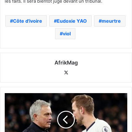
les faits. Il sera bientôt jugé devant un tribunal.
Côte d'ivoire
Eudoxie YAO
meurtre
viol
AfrikMag
X