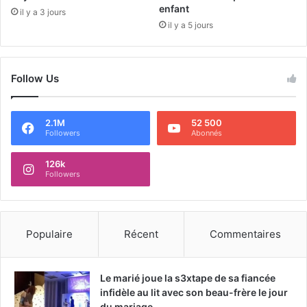
enfant
il y a 3 jours
il y a 5 jours
Follow Us
2.1M
52 500
Followers
Abonnés
126k
Followers
Populaire
Récent
Commentaires
Le marié joue la s3xtape de sa fiancée
infidèle au lit avec son beau-frère le jour
du mariage