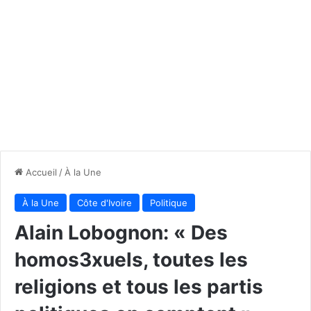
Accueil
/
À la Une
À la Une
Côte d'Ivoire
Politique
Alain Lobognon: « Des
homos3xuels, toutes les
religions et tous les partis