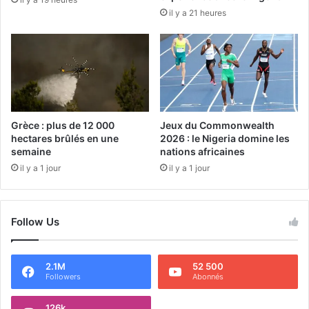
il y a 21 heures
Grèce : plus de 12 000
Jeux du Commonwealth
hectares brûlés en une
2026 : le Nigeria domine les
semaine
nations africaines
il y a 1 jour
il y a 1 jour
Follow Us
2.1M
52 500
Followers
Abonnés
126k