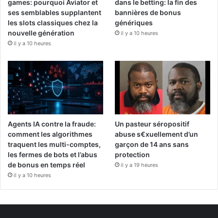
games: pourquoi Aviator et
dans le betting: la fin des
ses semblables supplantent
bannières de bonus
les slots classiques chez la
génériques
nouvelle génération
il y a 10 heures
il y a 10 heures
Agents IA contre la fraude:
Un pasteur séropositif
comment les algorithmes
abuse s€xuellement d’un
traquent les multi-comptes,
garçon de 14 ans sans
les fermes de bots et l’abus
protection
de bonus en temps réel
il y a 19 heures
il y a 10 heures