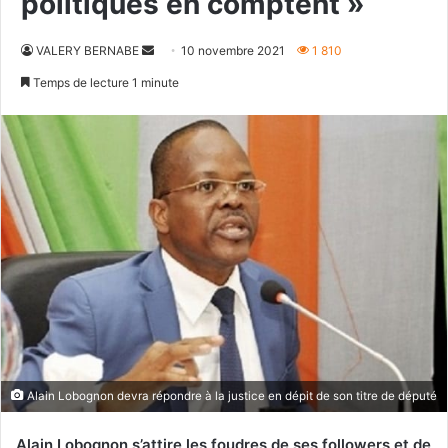
politiques en comptent »
Envoyer
VALERY BERNABE
10 novembre 2021
1 810
un
Temps de lecture 1 minute
courriel
Alain Lobognon devra répondre à la justice en dépit de son titre de député
Alain Lobognon s’attire les foudres de ses followers et de