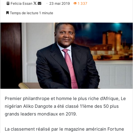
Follow
Envoyer
Felicia Essan
23 mai 2019
1 337
on
un
Temps de lecture 1 minute
X
courriel
Premier philanthrope et homme le plus riche d’Afrique, Le
nigérian Aliko Dangote a été classé 11ème des 50 plus
grands leaders mondiaux en 2019.
La classement réalisé par le magazine américain Fortune