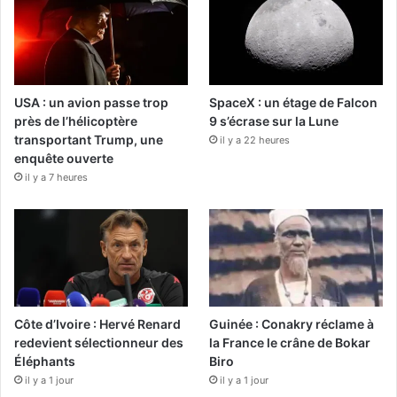
USA : un avion passe trop
SpaceX : un étage de Falcon
près de l’hélicoptère
9 s’écrase sur la Lune
transportant Trump, une
il y a 22 heures
enquête ouverte
il y a 7 heures
Côte d’Ivoire : Hervé Renard
Guinée : Conakry réclame à
redevient sélectionneur des
la France le crâne de Bokar
Éléphants
Biro
il y a 1 jour
il y a 1 jour