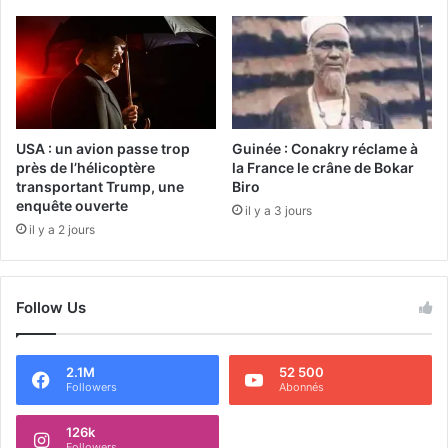
USA : un avion passe trop
Guinée : Conakry réclame à
près de l’hélicoptère
la France le crâne de Bokar
transportant Trump, une
Biro
enquête ouverte
il y a 3 jours
il y a 2 jours
Follow Us
2.1M
52 500
Followers
Abonnés
126k
Followers