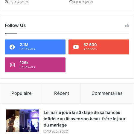
il y a 2 jours
il y a 3 jours
Follow Us
2.1M
52 500
Followers
Abonnés
126k
Followers
Populaire
Récent
Commentaires
Le marié joue la s3xtape de sa fiancée
infidèle au lit avec son beau-frère le jour
du mariage
10 août 2022