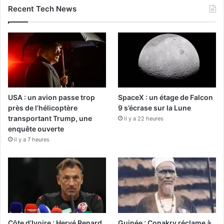
Recent Tech News
USA : un avion passe trop
SpaceX : un étage de Falcon
près de l’hélicoptère
9 s’écrase sur la Lune
transportant Trump, une
il y a 22 heures
enquête ouverte
il y a 7 heures
Côte d’Ivoire : Hervé Renard
Guinée : Conakry réclame à