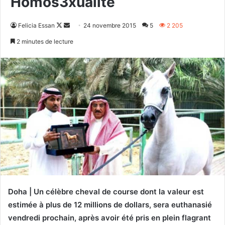
Homos3xualité
Follow
Envoyer
Felicia Essan
24 novembre 2015
5
2 205
on
un
2 minutes de lecture
X
courriel
Doha | Un célèbre cheval de course dont la valeur est
estimée à plus de 12 millions de dollars, sera euthanasié
vendredi prochain, après avoir été pris en plein flagrant