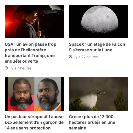
USA : un avion passe trop
SpaceX : un étage de Falcon
près de l’hélicoptère
9 s’écrase sur la Lune
transportant Trump, une
il y a 22 heures
enquête ouverte
il y a 7 heures
Un pasteur séropositif abuse
Grèce : plus de 12 000
s€xuellement d’un garçon de
hectares brûlés en une
14 ans sans protection
semaine