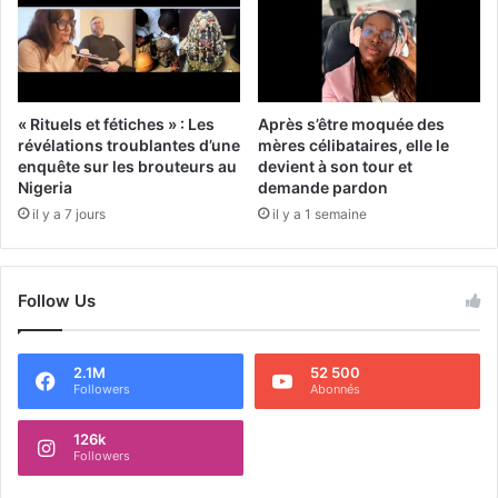
« Rituels et fétiches » : Les
Après s’être moquée des
révélations troublantes d’une
mères célibataires, elle le
enquête sur les brouteurs au
devient à son tour et
Nigeria
demande pardon
il y a 7 jours
il y a 1 semaine
Follow Us
2.1M
52 500
Followers
Abonnés
126k
Followers