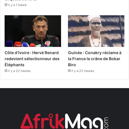
il y a 1 heure
Côte d’Ivoire : Hervé Renard
Guinée : Conakry réclame à
redevient sélectionneur des
la France le crâne de Bokar
Éléphants
Biro
il y a 22 heures
il y a 22 heures